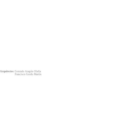
Arquitectos:
Gonzalo Aragón Olalla
Francisco Gordo Martín