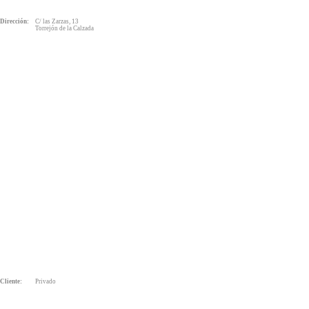
Dirección:
C/ las Zarzas, 13
Torrejón de la Calzada
Cliente:
Privado