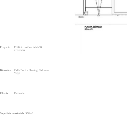
Proyecto:
Edificio residencial de 34
viviendas
Dirección:
Calle Doctor Fleming. Colmenar
Viejo
Cliente:
Particular
Superficie construida:
558 m²